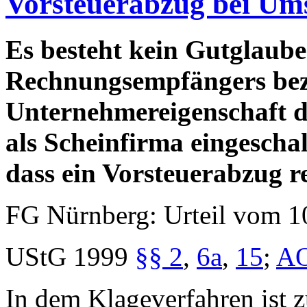
Vorsteuerabzug bei Ums
Es besteht kein Gutglaube
Rechnungsempfängers bez
Unternehmereigenschaft d
als Scheinfirma eingescha
dass ein Vorsteuerabzug r
FG Nürnberg: Urteil vom 1
UStG 1999
§§ 2
,
6a
,
15
;
AO
In dem Klageverfahren ist zu